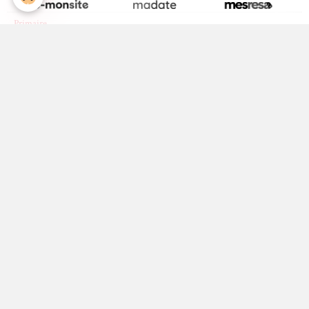
Maternelle
Primaire
Collège
Calendrier Scolaire
La Médiathèque
Bibliothèque
Cyber centre
Amis de la Médiathèque
La page Facebook de la Médiathèque