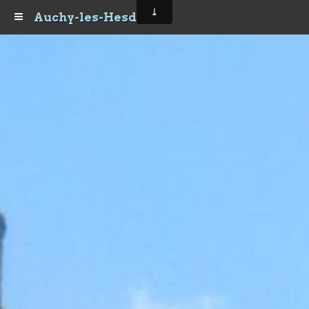
Auchy-les-Hesdin