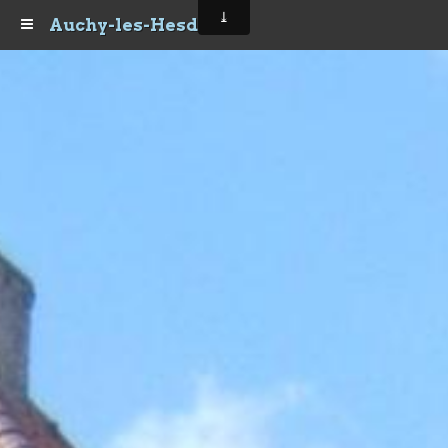
Auchy-les-Hesdin