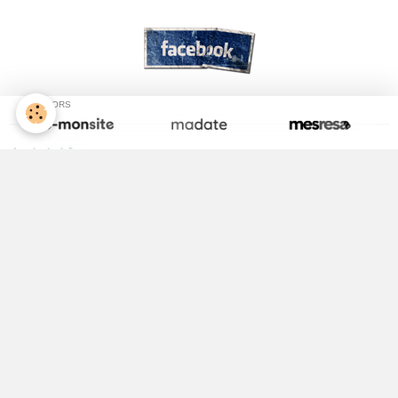
SPONSORS
Activité Jeunesse
ALSH
Equipements Sportifs
Maison Médicale
Médecin
Infirmières
Kinésithérapeute