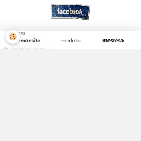
SPONSORS
Activité Jeunesse
ALSH
Equipements Sportifs
Maison Médicale
Médecin
Infirmières
Kinésithérapeute
Sophrologue