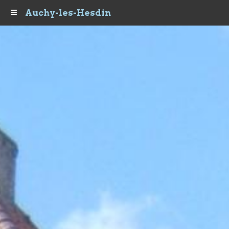
Auchy-les-Hesdin