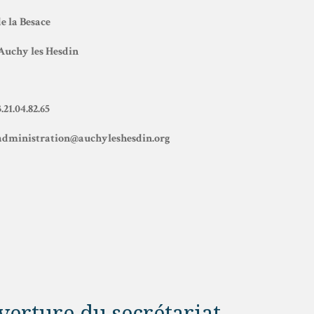
de la Besace
Auchy les Hesdin
3.21.04.82.65
 administration@auchyleshesdin.org
erture du secrétariat