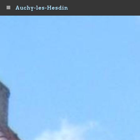
Auchy-les-Hesdin