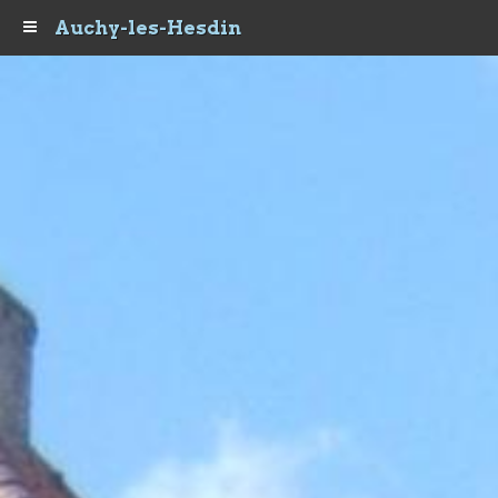
Auchy-les-Hesdin