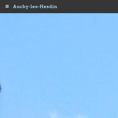
Auchy-les-Hesdin