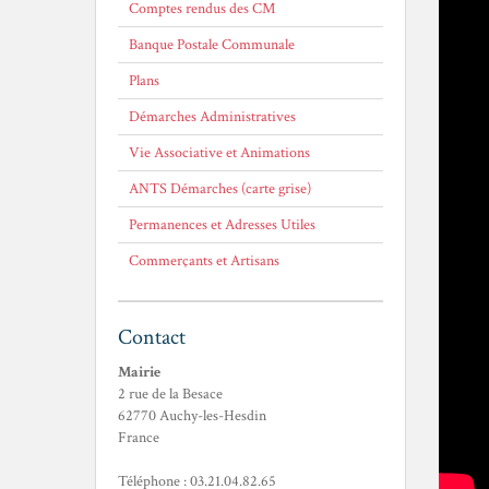
Comptes rendus des CM
Banque Postale Communale
Plans
Démarches Administratives
Vie Associative et Animations
ANTS Démarches (carte grise)
Permanences et Adresses Utiles
Commerçants et Artisans
Contact
Mairie
2 rue de la Besace
62770 Auchy-les-Hesdin
France
Téléphone : 03.21.04.82.65