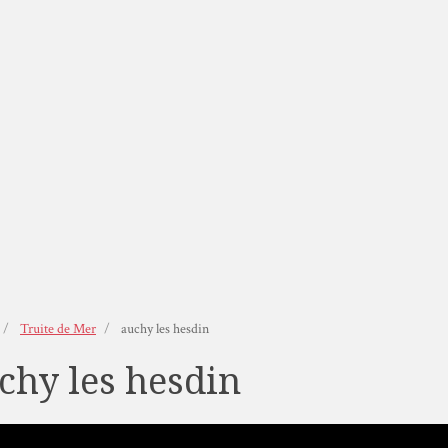
Truite de Mer
auchy les hesdin
chy les hesdin