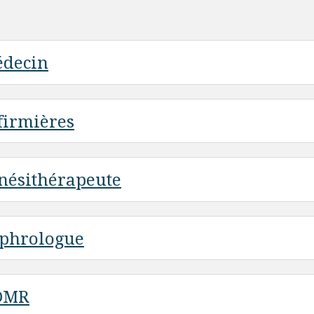
decin
firmières
nésithérapeute
phrologue
DMR