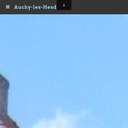
Auchy-les-Hesdin