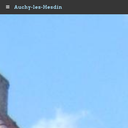
Auchy-les-Hesdin