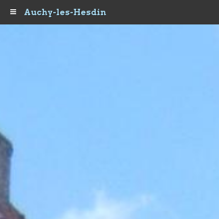
Auchy-les-Hesdin