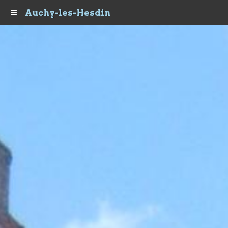
Auchy-les-Hesdin