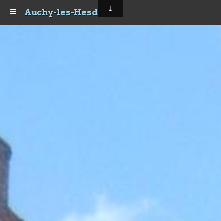
Auchy-les-Hesdin