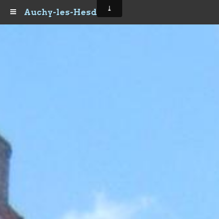
Auchy-les-Hesdin