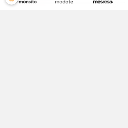
La page Facebook de la Médiathèque
Activité Jeunesse
ALSH
Equipements Sportifs
Maison Médicale
Médecin