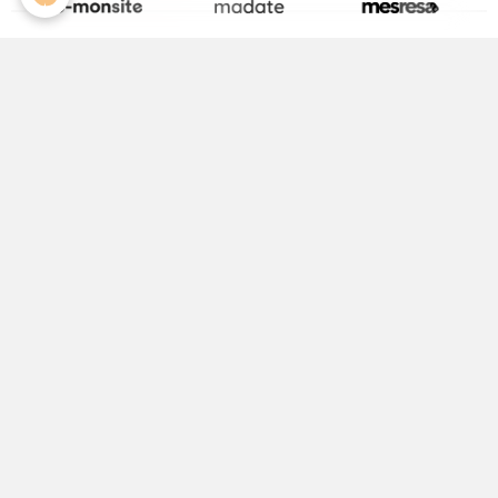
La page Facebook de la Médiathèque
Activité Jeunesse
ALSH
Equipements Sportifs
Maison Médicale
Médecin