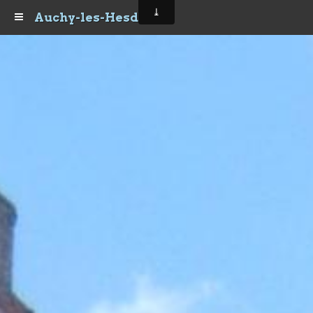
Auchy-les-Hesdin