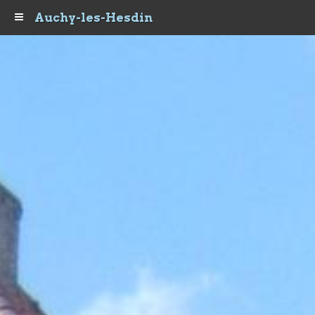
Auchy-les-Hesdin