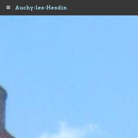
Auchy-les-Hesdin