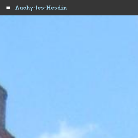
Auchy-les-Hesdin