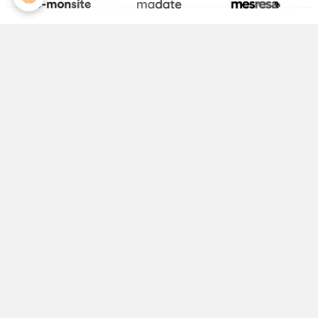
La page Facebook de la Médiathèque
Activité Jeunesse
ALSH
Equipements Sportifs
Maison Médicale
Médecin