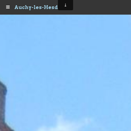
Auchy-les-Hesdin