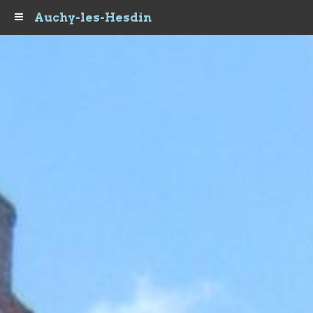
Auchy-les-Hesdin