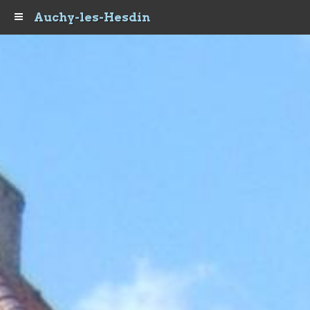
Auchy-les-Hesdin