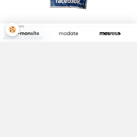
SPONSORS
Activité Jeunesse
ALSH
Equipements Sportifs
Maison Médicale
Médecin
Infirmières
Kinésithérapeute
Sophrologue
ADMR