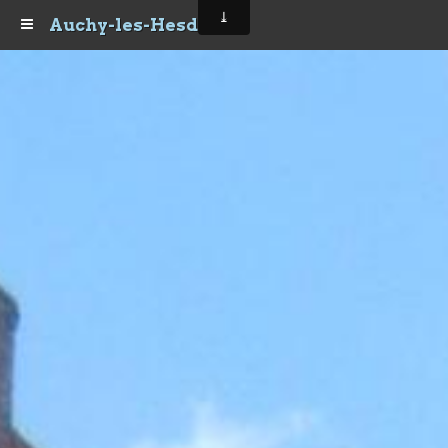
Auchy-les-Hesdin